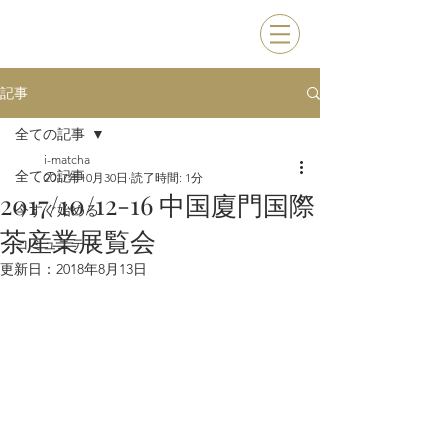
記事
全ての記事
i-matcha
全ての記事
2017年10月30日
読了時間: 1分
2017/10/12-16 中国廈門国際
今すぐ始める
茶産業展覧会
コミュニティ
更新日：
2018年8月13日